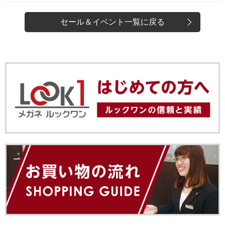
c
n
e
e
セール＆イベント一覧に戻る
b
o
o
k