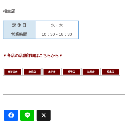
相生店
定 休 日
水・木
営業時間
10：30～18：30
▼各店の店舗詳細はこちらから▼
F
L
X
a
i