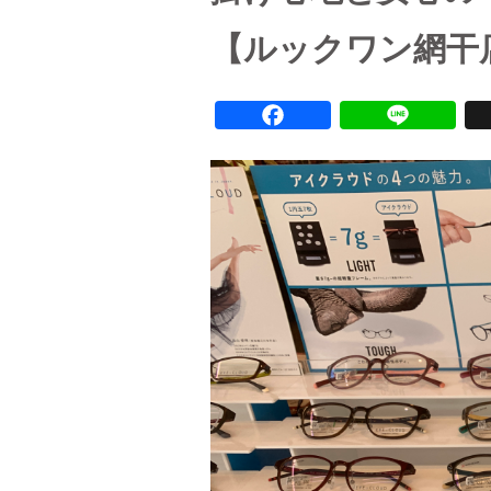
【ルックワン網干
F
L
a
i
c
n
e
e
b
o
o
k