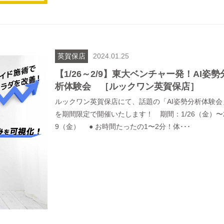
英賀保店
2024.01.25
【1/26～2/9】東大ベンチャー発！AI姿勢
析体験会 ［ルックワン英賀保店］
ルックワン英賀保店にて、話題の「AI姿勢分析体験会
を期間限定で開催いたします！ 期間：1/26（金）〜2
9（金） ● お時間たったの1〜2分！体･･･