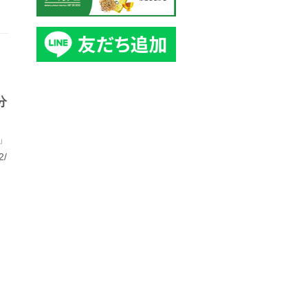
分
」
/