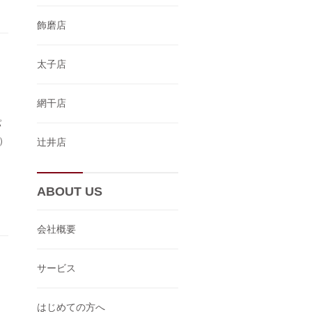
飾磨店
太子店
網干店
パ
）
辻井店
ABOUT US
会社概要
サービス
はじめての方へ