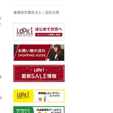
力
健康経営優良法人｜認定企業
カ
と
ト
ア
な