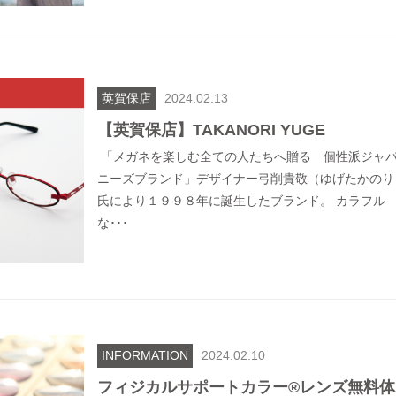
英賀保店
2024.02.13
【英賀保店】TAKANORI YUGE
「メガネを楽しむ全ての人たちへ贈る 個性派ジャ
ニーズブランド」デザイナー弓削貴敬（ゆげたかのり
氏により１９９８年に誕生したブランド。 カラフル
な･･･
INFORMATION
2024.02.10
フィジカルサポートカラー®レンズ無料体