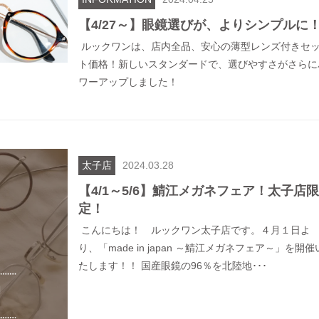
【4/27～】眼鏡選びが、よりシンプルに
ルックワンは、店内全品、安心の薄型レンズ付きセ
ト価格！新しいスタンダードで、選びやすさがさらに
ワーアップしました！
太子店
2024.03.28
【4/1～5/6】鯖江メガネフェア！太子店限
定！
こんにちは！ ルックワン太子店です。４月１日よ
り、「made in japan ～鯖江メガネフェア～」を開催
たします！！ 国産眼鏡の96％を北陸地･･･